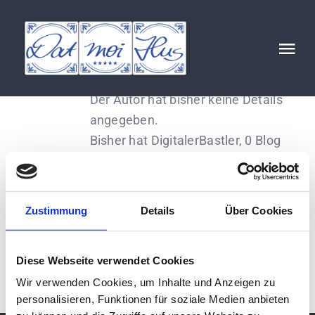
Zum
Inhalt
Über
DigitalerBastler
springen
Tog
Nav
Der Autor hat bisher keine Details
Start
angegeben.
Bisher hat DigitalerBastler, 0 Blog
Unser Konzept
Beiträge geschrieben.
Unser Anspruch
Zustimmung
Details
Über Cookies
Unser Standort
Diese Webseite verwendet Cookies
Wir verwenden Cookies, um Inhalte und Anzeigen zu
Kontakt
personalisieren, Funktionen für soziale Medien anbieten