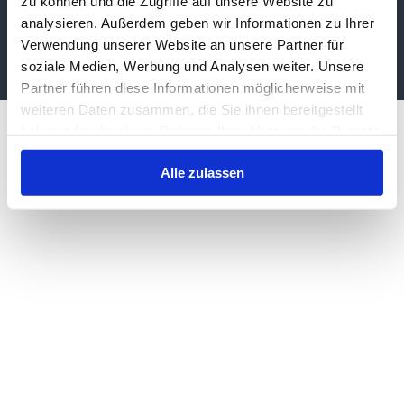
zu können und die Zugriffe auf unsere Website zu
analysieren. Außerdem geben wir Informationen zu Ihrer
© Copyright 2023 - 2026 | Dat Moi Hus
Verwendung unserer Website an unsere Partner für
Impressum
|
Datenschutzerklärung
soziale Medien, Werbung und Analysen weiter. Unsere
Partner führen diese Informationen möglicherweise mit
weiteren Daten zusammen, die Sie ihnen bereitgestellt
haben oder die sie im Rahmen Ihrer Nutzung der Dienste
gesammelt haben.
Alle zulassen